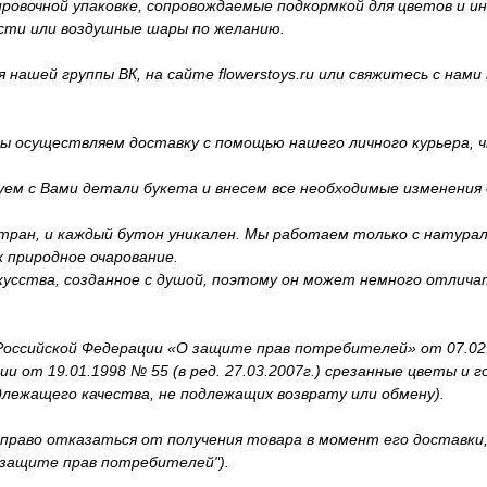
вочной упаковке, сопровождаемые подкормкой для цветов и инс
сти или воздушные шары по желанию.
ашей группы ВК, на сайте flowerstoys.ru или свяжитесь с нами п
ы осуществляем доставку с помощью нашего личного курьера, ч
уем с Вами детали букета и внесем все необходимые изменения
тран, и каждый бутон уникален. Мы работаем только с натура
 природное очарование.
усства, созданное с душой, поэтому он может немного отличат
ссийской Федерации «О защите прав потребителей» от 07.02.19
 от 19.01.1998 № 55 (в ред. 27.03.2007г.) срезанные цветы и 
длежащего качества, не подлежащих возврату или обмену).
 право отказаться от получения товара в момент его доставк
О защите прав потребителей").