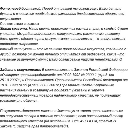
Фото перед доставкой:
Перед отправкой мы согласуем с Вами детали
букета и внесем все необходимые изменения для достижения идеального
результата.
Соответствие и возврат
Живая красота:
Наши цветы приезжают из разных стран, и каждый бутон
уникален. Мы работаем только с натуральными растениями, поэтому
даже цветы одного сорта могут немного отличаться — в этом и есть их
природное очарование.
Каждый наш букет — это маленькое произведение искусства, созданное с
душой, поэтому он может немного отличаться от референса, какие - то
значимые изменения будут с Вами согласованы нашими менеджерами 🎨
Забота о покупателях:
В соответствии с Законом Российской Федерации
«О защите прав потребителей» от 07.02.1992 № 2300-1 (в ред. от
25.10.2007г.) и Постановлением Правительства Российской Федерации от
19.01.1998 № 55 (в ред. 27.03.2007г.) срезанные цветы и горшечные
растения обмену и возврату не подлежат (указаны в Перечне
непродовольственных товаров надлежащего качества, не подлежащих
возврату или обмену).
Покупатель Интернет-магазина flowerstoys.ru имеет право отказаться
от получения товара в момент его доставки, если доставленный товар
ненадлежащего качества (на основании п.3 ст. 497 ГК РФ, статья 21
Закона "О защите прав потребителей").