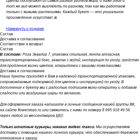
Цветы поступают из самых разных уголков мира, и даже один и
тот же вид может выглядеть по-разному, так как мы работаем
только с живыми растениями. Каждый букет — это уникальное
произведение искусства! 🎀
Намекнуть о подарке
Состав
Доставка и согласование
Соответствие и возврат
Состав
В составе:
Роза Эквадор 7, упаковка стильная, лента атласная,
транспортировочный бокс, аквапак с водой, инструкция по уходу, средство
для продления жизни цветов, открыточка с вашими пожеланиями
Доставка и согласование
Наши букеты приходят к Вам в надежной транспортировочной упаковке,
сопровождаемые подкормкой для цветов и инструкцией по уходу. В
дополнение к букету мы с радостью подпишем мини-открытку и добавим
сладости или воздушные шары по желанию.
Для оформления заказа напишите в личные сообщения нашей группы ВК,
на сайте flowerstoys.ru или свяжитесь с нами по номеру 8 995 918 49 56
через любой из мессенджеров 🙌🏻
Только штатные курьеры, никаких яндекс такси:
Мы осуществляем
доставку с помощью нашего личного курьера, что обеспечивает бережное
отношение к заказу.