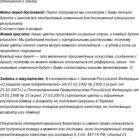
отношение к заказу.
Фото перед доставкой:
Перед отправкой мы согласуем с Вами детали
букета и внесем все необходимые изменения для достижения идеального
результата.
Соответствие и возврат
Живая красота:
Наши цветы приезжают из разных стран, и каждый бутон
уникален. Мы работаем только с натуральными растениями, поэтому
даже цветы одного сорта могут немного отличаться — в этом и есть их
природное очарование.
Каждый наш букет — это маленькое произведение искусства, созданное с
душой, поэтому он может немного отличаться от референса, какие - то
значимые изменения будут с Вами согласованы нашими менеджерами 🎨
Забота о покупателях:
В соответствии с Законом Российской Федерации
«О защите прав потребителей» от 07.02.1992 № 2300-1 (в ред. от
25.10.2007г.) и Постановлением Правительства Российской Федерации от
19.01.1998 № 55 (в ред. 27.03.2007г.) срезанные цветы и горшечные
растения обмену и возврату не подлежат (указаны в Перечне
непродовольственных товаров надлежащего качества, не подлежащих
возврату или обмену).
Покупатель Интернет-магазина flowerstoys.ru имеет право отказаться
от получения товара в момент его доставки, если доставленный товар
ненадлежащего качества (на основании п.3 ст. 497 ГК РФ, статья 21