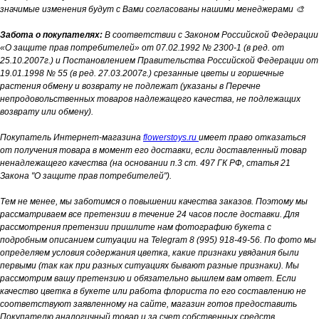
значимые изменения будут с Вами согласованы нашими менеджерами 🎨
Забота о покупателях:
В соответствии с Законом Российской Федерации
«О защите прав потребителей» от 07.02.1992 № 2300-1 (в ред. от
25.10.2007г.) и Постановлением Правительства Российской Федерации от
19.01.1998 № 55 (в ред. 27.03.2007г.) срезанные цветы и горшечные
растения обмену и возврату не подлежат (указаны в Перечне
непродовольственных товаров надлежащего качества, не подлежащих
возврату или обмену).
Покупатель Интернет-магазина
flowerstoys.ru
имеет право отказаться
от получения товара в момент его доставки, если доставленный товар
ненадлежащего качества (на основании п.3 ст. 497 ГК РФ, статья 21
Закона "О защите прав потребителей").
Тем не менее, мы заботимся о повышении качества заказов. Поэтому мы
рассматриваем все претензии в течение 24 часов после доставки. Для
рассмотрения претензии пришлите нам фотографию букета с
подробным описанием ситуации на Telegram 8 (995) 918-49-56. По фото мы
определяем условия содержания цветка, какие признаки увядания были
первыми (так как при разных ситуациях бывают разные признаки). Мы
рассмотрим вашу претензию и обязательно вышлем вам ответ. Если
качество цветка в букете или работа флориста по его составлению не
соответствуют заявленному на сайте, магазин готов предоставить
Покупателю аналогичный товар и за счет собственных средств