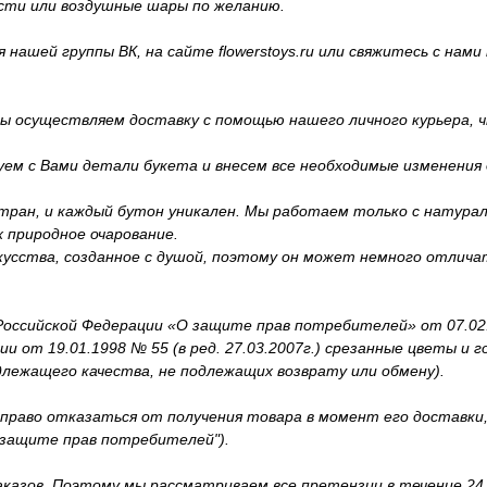
сти или воздушные шары по желанию.
ашей группы ВК, на сайте flowerstoys.ru или свяжитесь с нами п
 осуществляем доставку с помощью нашего личного курьера, ч
уем с Вами детали букета и внесем все необходимые изменения
тран, и каждый бутон уникален. Мы работаем только с натура
 природное очарование.
усства, созданное с душой, поэтому он может немного отличат
ссийской Федерации «О защите прав потребителей» от 07.02.19
 от 19.01.1998 № 55 (в ред. 27.03.2007г.) срезанные цветы и 
длежащего качества, не подлежащих возврату или обмену).
 право отказаться от получения товара в момент его доставк
О защите прав потребителей").
аказов. Поэтому мы рассматриваем все претензии в течение 24