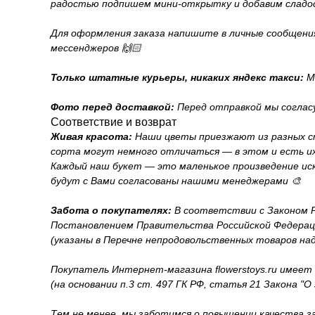
радостью подпишем мини-открытку и добавим сладо
Для оформления заказа напишите в личные сообщения н
мессенджеров 🙌🏻
Только штатные курьеры, никаких яндекс такси:
Мы
Фото перед доставкой:
Перед отправкой мы соглас
Соответствие и возврат
Живая красота:
Наши цветы приезжают из разных с
сорта могут немного отличаться — в этом и есть их
Каждый наш букет — это маленькое произведение иск
будут с Вами согласованы нашими менеджерами 🎨
Забота о покупателях:
В соответствии с Законом Ро
Постановлением Правительства Российской Федерации
(указаны в Перечне непродовольственных товаров на
Покупатель Интернет-магазина flowerstoys.ru имеет
(на основании п.3 ст. 497 ГК РФ, статья 21 Закона "
Тем не менее, мы заботимся о повышении качества з