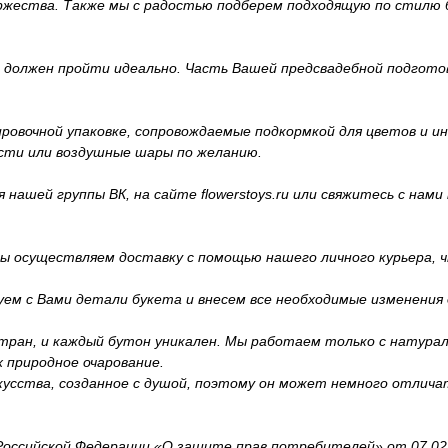
ржества. Также мы с радостью подберем подходящую по стилю 
й должен пройти идеально. Часть Вашей предсвадебной подготов
вочной упаковке, сопровождаемые подкормкой для цветов и инс
сти или воздушные шары по желанию.
ашей группы ВК, на сайте flowerstoys.ru или свяжитесь с нами п
 осуществляем доставку с помощью нашего личного курьера, ч
уем с Вами детали букета и внесем все необходимые изменения
тран, и каждый бутон уникален. Мы работаем только с натура
 природное очарование.
усства, созданное с душой, поэтому он может немного отличат
ссийской Федерации «О защите прав потребителей» от 07.02.19