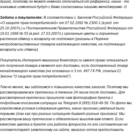
душой, поэтому он может немного отличаться от референса, какие - то
значимые изменения будут с Вами согласованы нашими менеджерами 🎨
Забота о покупателях:
В соответствии с Законом Российской Федерации
«О защите прав потребителей» от 07.02.1992 № 2300-1 (в ред. от
25.10.2007г.) и Постановлением Правительства Российской Федерации от
19.01.1998 № 55 (в ред. 27.03.2007г.) срезанные цветы и горшечные
растения обмену и возврату не подлежат (указаны в Перечне
непродовольственных товаров надлежащего качества, не подлежащих
возврату или обмену).
Покупатель Интернет-магазина flowerstoys.ru имеет право отказаться
от получения товара в момент его доставки, если доставленный товар
ненадлежащего качества (на основании п.3 ст. 497 ГК РФ, статья 21
Закона "О защите прав потребителей").
Тем не менее, мы заботимся о повышении качества заказов. Поэтому мы
рассматриваем все претензии в течение 24 часов после доставки. Для
рассмотрения претензии пришлите нам фотографию букета с
подробным описанием ситуации на Telegram 8 (995) 918-49-56. По фото мы
определяем условия содержания цветка, какие признаки увядания были
первыми (так как при разных ситуациях бывают разные признаки). Мы
рассмотрим вашу претензию и обязательно вышлем вам ответ. Если
качество цветка в букете или работа флориста по его составлению не
соответствуют заявленному на сайте, магазин готов предоставить