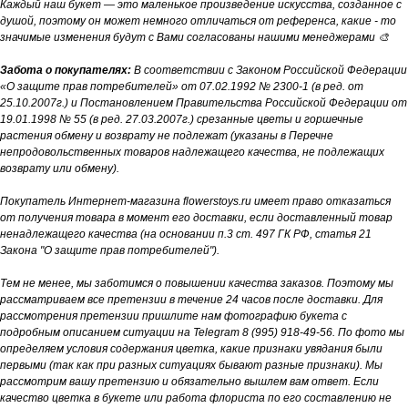
Каждый наш букет — это маленькое произведение искусства, созданное с
душой, поэтому он может немного отличаться от референса, какие - то
значимые изменения будут с Вами согласованы нашими менеджерами 🎨
Забота о покупателях:
В соответствии с Законом Российской Федерации
«О защите прав потребителей» от 07.02.1992 № 2300-1 (в ред. от
25.10.2007г.) и Постановлением Правительства Российской Федерации от
19.01.1998 № 55 (в ред. 27.03.2007г.) срезанные цветы и горшечные
растения обмену и возврату не подлежат (указаны в Перечне
непродовольственных товаров надлежащего качества, не подлежащих
возврату или обмену).
Покупатель Интернет-магазина flowerstoys.ru имеет право отказаться
от получения товара в момент его доставки, если доставленный товар
ненадлежащего качества (на основании п.3 ст. 497 ГК РФ, статья 21
Закона "О защите прав потребителей").
Тем не менее, мы заботимся о повышении качества заказов. Поэтому мы
рассматриваем все претензии в течение 24 часов после доставки. Для
рассмотрения претензии пришлите нам фотографию букета с
подробным описанием ситуации на Telegram 8 (995) 918-49-56. По фото мы
определяем условия содержания цветка, какие признаки увядания были
первыми (так как при разных ситуациях бывают разные признаки). Мы
рассмотрим вашу претензию и обязательно вышлем вам ответ. Если
качество цветка в букете или работа флориста по его составлению не