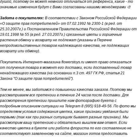
душой, поэтому он может немного отличаться от референса, какие - то
значимые изменения будут с Вами согласованы нашими менеджерами 🎨
Забота о покупателях:
В соответствии с Законом Российской Федерации
«О защите прав потребителей» от 07.02.1992 № 2300-1 (в ред. от
25.10.2007г.) и Постановлением Правительства Российской Федерации от
19.01.1998 № 55 (в ред. 27.03.2007г.) срезанные цветы и горшечные
растения обмену и возврату не подлежат (указаны в Перечне
непродовольственных товаров надлежащего качества, не подлежащих
возврату или обмену).
Покупатель Интернет-магазина flowerstoys.ru имеет право отказаться
от получения товара в момент его доставки, если доставленный товар
ненадлежащего качества (на основании п.3 ст. 497 ГК РФ, статья 21
Закона "О защите прав потребителей").
Тем не менее, мы заботимся о повышении качества заказов. Поэтому мы
рассматриваем все претензии в течение 24 часов после доставки. Для
рассмотрения претензии пришлите нам фотографию букета с
подробным описанием ситуации на Telegram 8 (995) 918-49-56. По фото мы
определяем условия содержания цветка, какие признаки увядания были
первыми (так как при разных ситуациях бывают разные признаки). Мы
рассмотрим вашу претензию и обязательно вышлем вам ответ. Если
качество цветка в букете или работа флориста по его составлению не
соответствуют заявленному на сайте, магазин готов предоставить