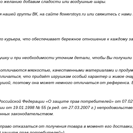
о желанию добавим сладости или воздушные шары.
ашей группы ВК, на сайте flowerstoys.ru или свяжитесь с нами п
 курьера, что обеспечивает бережное отношение к каждому за
ушку и при необходимости уточним детали, чтобы Вы получили
отличаются мягкостью, качественными материалами и продуман
личаться, что придаёт игрушкам особый характер и живое оча
душой, поэтому она может немного отличаться от референса. 
оссийской Федерации «О защите прав потребителей» от 07.02.199
 от 19.01.1998 № 55 (в ред. от 27.03.2007 г.) непродовольст
енных законодательством.
 право отказаться от получения товара в момент его доставк
«О защите прав потребителей»).