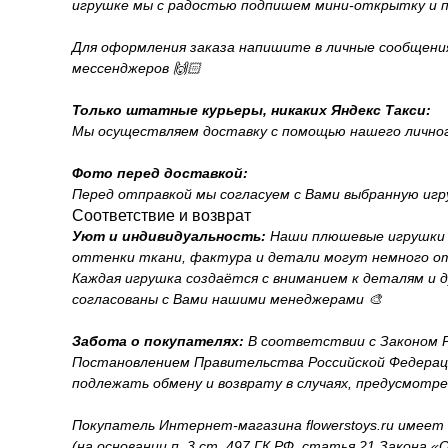
игрушке мы с радостью подпишем мини-открытку и п
Для оформления заказа напишите в личные сообщения н
мессенджеров 🙌🏻
Только штатные курьеры, никаких Яндекс Такси:
Мы осуществляем доставку с помощью нашего личного
Фото перед доставкой:
Перед отправкой мы согласуем с Вами выбранную игр
Соответствие и возврат
Уют и индивидуальность:
Наши плюшевые игрушки 
оттенки ткани, фактура и детали могут немного от
Каждая игрушка создаётся с вниманием к деталям и 
согласованы с Вами нашими менеджерами 🎨
Забота о покупателях:
В соответствии с Законом Р
Постановлением Правительства Российской Федерации
подлежать обмену и возврату в случаях, предусмотр
Покупатель Интернет-магазина flowerstoys.ru имеет
(на основании п. 3 ст. 497 ГК РФ, статья 21 Закона 