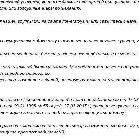
вочной упаковке, сопровождаемые подкормкой для цветов и инс
сти или воздушные шары по желанию.
ашей группы ВК, на сайте flowerstoys.ru или свяжитесь с нами п
 осуществляем доставку с помощью нашего личного курьера, ч
ем с Вами детали букета и внесем все необходимые изменения
ран, и каждый бутон уникален. Мы работаем только с натура
 природное очарование.
усства, созданное с душой, поэтому он может немного отличат
ссийской Федерации «О защите прав потребителей» от 07.02.19
 от 19.01.1998 № 55 (в ред. 27.03.2007г.) срезанные цветы и 
длежащего качества, не подлежащих возврату или обмену).
 право отказаться от получения товара в момент его доставк
О защите прав потребителей").