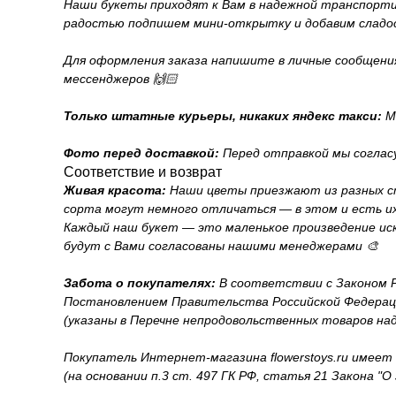
Наши букеты приходят к Вам в надежной транспортиро
радостью подпишем мини-открытку и добавим сладо
Для оформления заказа напишите в личные сообщения н
мессенджеров 🙌🏻
Только штатные курьеры, никаких яндекс такси:
Мы
Фото перед доставкой:
Перед отправкой мы согласу
Соответствие и возврат
Живая красота:
Наши цветы приезжают из разных ст
сорта могут немного отличаться — в этом и есть их
Каждый наш букет — это маленькое произведение иск
будут с Вами согласованы нашими менеджерами 🎨
Забота о покупателях:
В соответствии с Законом Ро
Постановлением Правительства Российской Федерации
(указаны в Перечне непродовольственных товаров на
Покупатель Интернет-магазина flowerstoys.ru имеет
(на основании п.3 ст. 497 ГК РФ, статья 21 Закона "