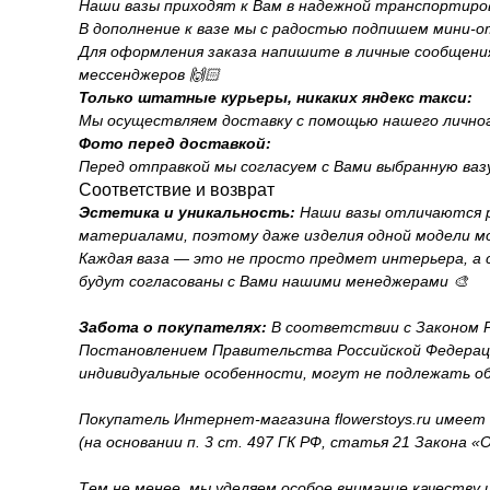
Наши вазы приходят к Вам в надежной транспортиров
В дополнение к вазе мы с радостью подпишем мини-
Для оформления заказа напишите в личные сообщения н
мессенджеров 🙌🏻
Только штатные курьеры, никаких яндекс такси:
Мы осуществляем доставку с помощью нашего личног
Фото перед доставкой:
Перед отправкой мы согласуем с Вами выбранную ваз
Соответствие и возврат
Эстетика и уникальность:
Наши вазы отличаются р
материалами, поэтому даже изделия одной модели м
Каждая ваза — это не просто предмет интерьера, а
будут согласованы с Вами нашими менеджерами 🎨
Забота о покупателях:
В соответствии с Законом Р
Постановлением Правительства Российской Федерации
индивидуальные особенности, могут не подлежать об
Покупатель Интернет-магазина flowerstoys.ru имеет
(на основании п. 3 ст. 497 ГК РФ, статья 21 Закона 
Тем не менее, мы уделяем особое внимание качеству