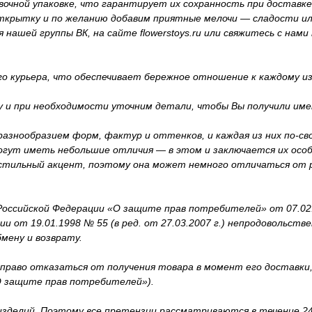
очной упаковке, что гарантирует их сохранность при доставке
открытку и по желанию добавим приятные мелочи — сладости и
ашей группы ВК, на сайте flowerstoys.ru или свяжитесь с нами п
о курьера, что обеспечивает бережное отношение к каждому и
у и при необходимости уточним детали, чтобы Вы получили име
азнообразием форм, фактур и оттенков, и каждая из них по-св
огут иметь небольшие отличия — в этом и заключается их осо
 стильный акцент, поэтому она может немного отличаться от 
оссийской Федерации «О защите прав потребителей» от 07.02.199
 от 19.01.1998 № 55 (в ред. от 27.03.2007 г.) непродовольст
мену и возврату.
 право отказаться от получения товара в момент его доставк
«О защите прав потребителей»).
 изделий. Поэтому все претензии рассматриваются в течение 24