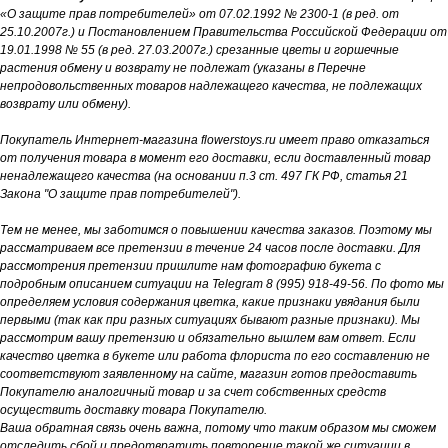
«О защите прав потребителей» от 07.02.1992 № 2300-1 (в ред. от
25.10.2007г.) и Постановлением Правительства Российской Федерации от
19.01.1998 № 55 (в ред. 27.03.2007г.) срезанные цветы и горшечные
растения обмену и возврату не подлежат (указаны в Перечне
непродовольственных товаров надлежащего качества, не подлежащих
возврату или обмену).
Покупатель Интернет-магазина flowerstoys.ru имеет право отказаться
от получения товара в момент его доставки, если доставленный товар
ненадлежащего качества (на основании п.3 ст. 497 ГК РФ, статья 21
Закона "О защите прав потребителей").
Тем не менее, мы заботимся о повышении качества заказов. Поэтому мы
рассматриваем все претензии в течение 24 часов после доставки. Для
рассмотрения претензии пришлите нам фотографию букета с
подробным описанием ситуации на Telegram 8 (995) 918-49-56. По фото мы
определяем условия содержания цветка, какие признаки увядания были
первыми (так как при разных ситуациях бывают разные признаки). Мы
рассмотрим вашу претензию и обязательно вышлем вам ответ. Если
качество цветка в букете или работа флориста по его составлению не
соответствуют заявленному на сайте, магазин готов предоставить
Покупателю аналогичный товар и за счет собственных средств
осуществить доставку товара Покупателю.
Ваша обратная связь очень важна, потому что таким образом мы сможем
отследить сбой и предотвратить повторение такой же ситуации в