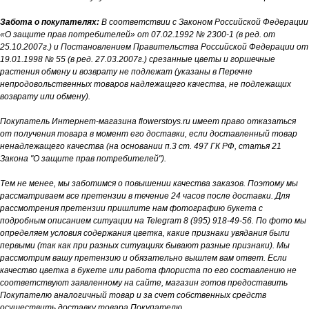
Забота о покупателях:
В соответствии с Законом Российской Федерации
«О защите прав потребителей» от 07.02.1992 № 2300-1 (в ред. от
25.10.2007г.) и Постановлением Правительства Российской Федерации от
19.01.1998 № 55 (в ред. 27.03.2007г.) срезанные цветы и горшечные
растения обмену и возврату не подлежат (указаны в Перечне
непродовольственных товаров надлежащего качества, не подлежащих
возврату или обмену).
Покупатель Интернет-магазина flowerstoys.ru имеет право отказаться
от получения товара в момент его доставки, если доставленный товар
ненадлежащего качества (на основании п.3 ст. 497 ГК РФ, статья 21
Закона "О защите прав потребителей").
Тем не менее, мы заботимся о повышении качества заказов. Поэтому мы
рассматриваем все претензии в течение 24 часов после доставки. Для
рассмотрения претензии пришлите нам фотографию букета с
подробным описанием ситуации на Telegram 8 (995) 918-49-56. По фото мы
определяем условия содержания цветка, какие признаки увядания были
первыми (так как при разных ситуациях бывают разные признаки). Мы
рассмотрим вашу претензию и обязательно вышлем вам ответ. Если
качество цветка в букете или работа флориста по его составлению не
соответствуют заявленному на сайте, магазин готов предоставить
Покупателю аналогичный товар и за счет собственных средств
осуществить доставку товара Покупателю.