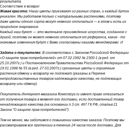
результата.
Соответствие и возврат
Живая красота:
Наши цветы приезжают из разных стран, и каждый бутон
уникален. Мы работаем только с натуральными растениями, поэтому
даже цветы одного сорта могут немного отличаться — в этом и есть их
природное очарование.
Каждый наш букет — это маленькое произведение искусства, созданное с
душой, поэтому он может немного отличаться от референса, какие - то
значимые изменения будут с Вами согласованы нашими менеджерами 🎨
Забота о покупателях:
В соответствии с Законом Российской Федерации
«О защите прав потребителей» от 07.02.1992 № 2300-1 (в ред. от
25.10.2007г.) и Постановлением Правительства Российской Федерации от
19.01.1998 № 55 (в ред. 27.03.2007г.) срезанные цветы и горшечные
растения обмену и возврату не подлежат (указаны в Перечне
непродовольственных товаров надлежащего качества, не подлежащих
возврату или обмену).
Покупатель Интернет-магазина flowerstoys.ru имеет право отказаться
от получения товара в момент его доставки, если доставленный товар
ненадлежащего качества (на основании п.3 ст. 497 ГК РФ, статья 21
Закона "О защите прав потребителей").
Тем не менее, мы заботимся о повышении качества заказов. Поэтому мы
рассматриваем все претензии в течение 24 часов после доставки. Для