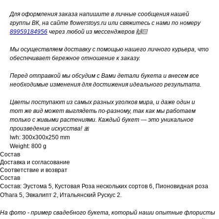
Для оформления заказа напишите в личные сообщения нашей
группы ВК, на сайте flowerstoys.ru или свяжитесь с нами по номеру
89959184956
через любой из мессенджеров 🙌🏻
Мы осуществляем доставку с помощью нашего личного курьера, что
обеспечивает бережное отношение к заказу.
Перед отправкой мы обсудим с Вами детали букета и внесем все
необходимые изменения для достижения идеального результата.
Цветы поступают из самых разных уголков мира, и даже один и
тот же вид может выглядеть по-разному, так как мы работаем
только с живыми растениями. Каждый букет — это уникальное
произведение искусства! 🎀
lwh: 300x300x250 mm
Weight: 800 g
Состав
Доставка и согласование
Соответствие и возврат
Состав
Состав: Эустома 5, Кустовая Роза нескольких сортов 6, Пионовидная роза
O'hara 5, Эвкалипт 2, Итальянский Рускус 2.
На фото - пример свадебного букета, который наши опытные флористы