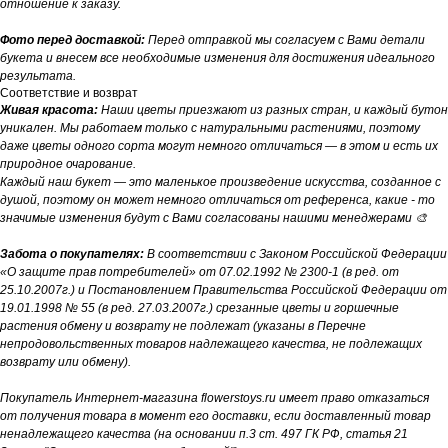
отношение к заказу.
Фото перед доставкой:
Перед отправкой мы согласуем с Вами детали
букета и внесем все необходимые изменения для достижения идеального
результата.
Соответствие и возврат
Живая красота:
Наши цветы приезжают из разных стран, и каждый бутон
уникален. Мы работаем только с натуральными растениями, поэтому
даже цветы одного сорта могут немного отличаться — в этом и есть их
природное очарование.
Каждый наш букет — это маленькое произведение искусства, созданное с
душой, поэтому он может немного отличаться от референса, какие - то
значимые изменения будут с Вами согласованы нашими менеджерами 🎨
Забота о покупателях:
В соответствии с Законом Российской Федерации
«О защите прав потребителей» от 07.02.1992 № 2300-1 (в ред. от
25.10.2007г.) и Постановлением Правительства Российской Федерации от
19.01.1998 № 55 (в ред. 27.03.2007г.) срезанные цветы и горшечные
растения обмену и возврату не подлежат (указаны в Перечне
непродовольственных товаров надлежащего качества, не подлежащих
возврату или обмену).
Покупатель Интернет-магазина flowerstoys.ru имеет право отказаться
от получения товара в момент его доставки, если доставленный товар
ненадлежащего качества (на основании п.3 ст. 497 ГК РФ, статья 21