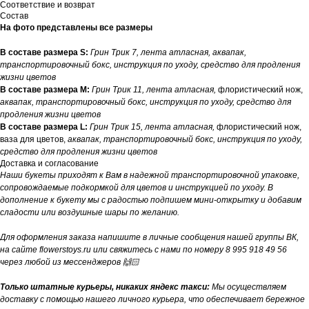
Соответствие и возврат
Состав
На фото представлены все размеры
В составе размера S:
Грин Трик 7, лента атласная, аквапак,
транспортировочный бокс, инструкция по уходу, средство для продления
жизни цветов
В составе размера M:
Грин Трик 11, лента атласная,
флористический нож,
аквапак, транспортировочный бокс, инструкция по уходу, средство для
продления жизни цветов
В составе размера L:
Грин Трик 15, лента атласная,
флористический нож,
ваза для цветов,
аквапак, транспортировочный бокс, инструкция по уходу,
средство для продления жизни цветов
Доставка и согласование
Наши букеты приходят к Вам в надежной транспортировочной упаковке,
сопровождаемые подкормкой для цветов и инструкцией по уходу. В
дополнение к букету мы с радостью подпишем мини-открытку и добавим
сладости или воздушные шары по желанию.
Для оформления заказа напишите в личные сообщения нашей группы ВК,
на сайте flowerstoys.ru или свяжитесь с нами по номеру 8 995 918 49 56
через любой из мессенджеров 🙌🏻
Только штатные курьеры, никаких яндекс такси:
Мы осуществляем
доставку с помощью нашего личного курьера, что обеспечивает бережное