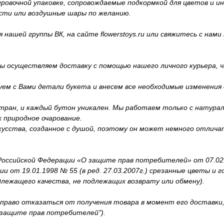
вочной упаковке, сопровождаемые подкормкой для цветов и инс
сти или воздушные шары по желанию.
ашей группы ВК, на сайте flowerstoys.ru или свяжитесь с нами п
ы осуществляем доставку с помощью нашего личного курьера, ч
уем с Вами детали букета и внесем все необходимые изменения
ран, и каждый бутон уникален. Мы работаем только с натура
 природное очарование.
усства, созданное с душой, поэтому он может немного отличат
ссийской Федерации «О защите прав потребителей» от 07.02.19
 от 19.01.1998 № 55 (в ред. 27.03.2007г.) срезанные цветы и 
длежащего качества, не подлежащих возврату или обмену).
 право отказаться от получения товара в момент его доставк
О защите прав потребителей").