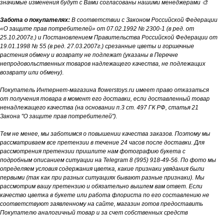
значимые изменения будут с Вами согласованы нашими менеджерами 🎨
Забота о покупателях:
В соответствии с Законом Российской Федерации
«О защите прав потребителей» от 07.02.1992 № 2300-1 (в ред. от
25.10.2007г.) и Постановлением Правительства Российской Федерации от
19.01.1998 № 55 (в ред. 27.03.2007г.) срезанные цветы и горшечные
растения обмену и возврату не подлежат (указаны в Перечне
непродовольственных товаров надлежащего качества, не подлежащих
возврату или обмену).
Покупатель Интернет-магазина flowerstoys.ru имеет право отказаться
от получения товара в момент его доставки, если доставленный товар
ненадлежащего качества (на основании п.3 ст. 497 ГК РФ, статья 21
Закона "О защите прав потребителей").
Тем не менее, мы заботимся о повышении качества заказов. Поэтому мы
рассматриваем все претензии в течение 24 часов после доставки. Для
рассмотрения претензии пришлите нам фотографию букета с
подробным описанием ситуации на Telegram 8 (995) 918-49-56. По фото мы
определяем условия содержания цветка, какие признаки увядания были
первыми (так как при разных ситуациях бывают разные признаки). Мы
рассмотрим вашу претензию и обязательно вышлем вам ответ. Если
качество цветка в букете или работа флориста по его составлению не
соответствуют заявленному на сайте, магазин готов предоставить
Покупателю аналогичный товар и за счет собственных средств