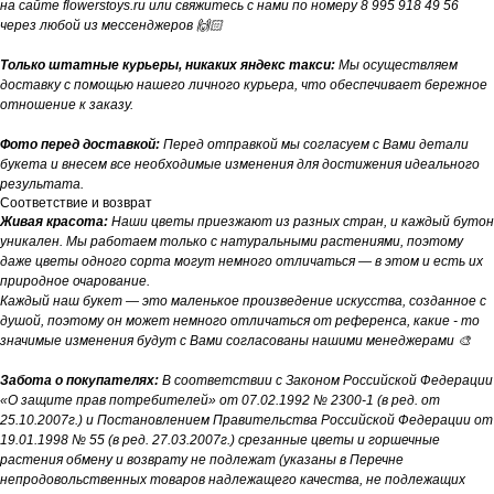
на сайте flowerstoys.ru или свяжитесь с нами по номеру 8 995 918 49 56
через любой из мессенджеров 🙌🏻
Только штатные курьеры, никаких яндекс такси:
Мы осуществляем
доставку с помощью нашего личного курьера, что обеспечивает бережное
отношение к заказу.
Фото перед доставкой:
Перед отправкой мы согласуем с Вами детали
букета и внесем все необходимые изменения для достижения идеального
результата.
Соответствие и возврат
Живая красота:
Наши цветы приезжают из разных стран, и каждый бутон
уникален. Мы работаем только с натуральными растениями, поэтому
даже цветы одного сорта могут немного отличаться — в этом и есть их
природное очарование.
Каждый наш букет — это маленькое произведение искусства, созданное с
душой, поэтому он может немного отличаться от референса, какие - то
значимые изменения будут с Вами согласованы нашими менеджерами 🎨
Забота о покупателях:
В соответствии с Законом Российской Федерации
«О защите прав потребителей» от 07.02.1992 № 2300-1 (в ред. от
25.10.2007г.) и Постановлением Правительства Российской Федерации от
19.01.1998 № 55 (в ред. 27.03.2007г.) срезанные цветы и горшечные
растения обмену и возврату не подлежат (указаны в Перечне
непродовольственных товаров надлежащего качества, не подлежащих