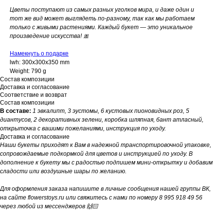
Цветы поступают из самых разных уголков мира, и даже один и
тот же вид может выглядеть по-разному, так как мы работаем
только с живыми растениями. Каждый букет — это уникальное
произведение искусства! 🎀
Намекнуть о подарке
lwh: 300x300x350 mm
Weight: 790 g
Состав композиции
Доставка и согласование
Соответствие и возврат
Состав композиции
В составе:
1 эвкалипт, 3 эустомы, 6 кустовых пионовидных роз, 5
диантусов, 2 декоративных зелени, коробка шляпная, бант атласный,
открыточка с вашими пожеланиями, инструкция по уходу.
Доставка и согласование
Наши букеты приходят к Вам в надежной транспортировочной упаковке,
сопровождаемые подкормкой для цветов и инструкцией по уходу. В
дополнение к букету мы с радостью подпишем мини-открытку и добавим
сладости или воздушные шары по желанию.
Для оформления заказа напишите в личные сообщения нашей группы ВК,
на сайте flowerstoys.ru или свяжитесь с нами по номеру 8 995 918 49 56
через любой из мессенджеров 🙌🏻