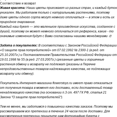
Соответствие и возврат
Живая красота:
Наши цветы приезжают из разных стран, и каждый бутон
уникален. Мы работаем только с натуральными растениями, поэтому
даже цветы одного сорта могут немного отличаться — в этом и есть их
природное очарование.
Каждый наш букет — это маленькое произведение искусства, созданное с
душой, поэтому он может немного отличаться от референса, какие - то
значимые изменения будут с Вами согласованы нашими менеджерами 🎨
Забота о покупателях:
В соответствии с Законом Российской Федерации
«О защите прав потребителей» от 07.02.1992 № 2300-1 (в ред. от
25.10.2007г.) и Постановлением Правительства Российской Федерации от
19.01.1998 № 55 (в ред. 27.03.2007г.) срезанные цветы и горшечные
растения обмену и возврату не подлежат (указаны в Перечне
непродовольственных товаров надлежащего качества, не подлежащих
возврату или обмену).
Покупатель Интернет-магазина flowerstoys.ru имеет право отказаться
от получения товара в момент его доставки, если доставленный товар
ненадлежащего качества (на основании п.3 ст. 497 ГК РФ, статья 21
Закона "О защите прав потребителей").
Тем не менее, мы заботимся о повышении качества заказов. Поэтому мы
рассматриваем все претензии в течение 24 часов после доставки. Для
рассмотрения претензии пришлите нам фотографию букета с