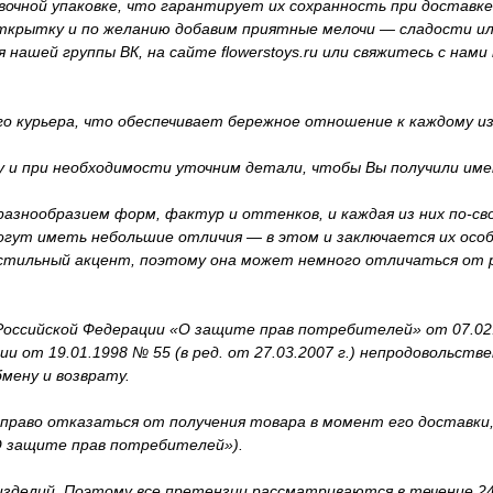
очной упаковке, что гарантирует их сохранность при доставке
открытку и по желанию добавим приятные мелочи — сладости и
ашей группы ВК, на сайте flowerstoys.ru или свяжитесь с нами п
о курьера, что обеспечивает бережное отношение к каждому и
у и при необходимости уточним детали, чтобы Вы получили име
азнообразием форм, фактур и оттенков, и каждая из них по-св
огут иметь небольшие отличия — в этом и заключается их осо
 стильный акцент, поэтому она может немного отличаться от 
оссийской Федерации «О защите прав потребителей» от 07.02.199
 от 19.01.1998 № 55 (в ред. от 27.03.2007 г.) непродовольст
мену и возврату.
 право отказаться от получения товара в момент его доставк
«О защите прав потребителей»).
 изделий. Поэтому все претензии рассматриваются в течение 24