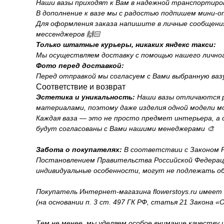
Наши вазы приходят к Вам в надежной транспортиров
В дополнение к вазе мы с радостью подпишем мини-
Для оформления заказа напишите в личные сообщения н
мессенджеров 🙌🏻
Только штатные курьеры, никаких яндекс такси:
Мы осуществляем доставку с помощью нашего личног
Фото перед доставкой:
Перед отправкой мы согласуем с Вами выбранную ваз
Соответствие и возврат
Эстетика и уникальность:
Наши вазы отличаются р
материалами, поэтому даже изделия одной модели м
Каждая ваза — это не просто предмет интерьера, а
будут согласованы с Вами нашими менеджерами 🎨
Забота о покупателях:
В соответствии с Законом Р
Постановлением Правительства Российской Федерации
индивидуальные особенности, могут не подлежать об
Покупатель Интернет-магазина flowerstoys.ru имеет
(на основании п. 3 ст. 497 ГК РФ, статья 21 Закона 
Тем не менее, мы уделяем особое внимание качеству