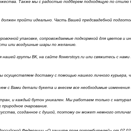
ржества. Также мы с радостью подберем подходящую по стилю 
й должен пройти идеально. Часть Вашей предсвадебной подготов
вочной упаковке, сопровождаемые подкормкой для цветов и инс
сти или воздушные шары по желанию.
ашей группы ВК, на сайте flowerstoys.ru или свяжитесь с нами п
 осуществляем доставку с помощью нашего личного курьера, ч
уем с Вами детали букета и внесем все необходимые изменения
тран, и каждый бутон уникален. Мы работаем только с натура
 природное очарование.
усства, созданное с душой, поэтому он может немного отличат
ссийской Федерации «О защите прав потребителей» от 07.02.19