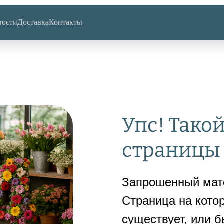
вости
Доставка
Контакты
Упс! Тако
страницы 
Запрошенный мате
Страница на кото
существует, или б