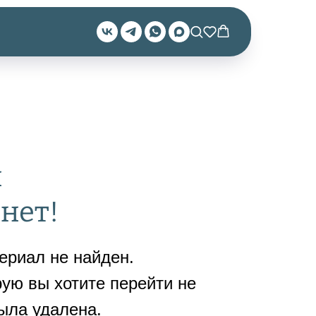
й
нет!
риал не найден.
рую вы хотите перейти не
ыла удалена.