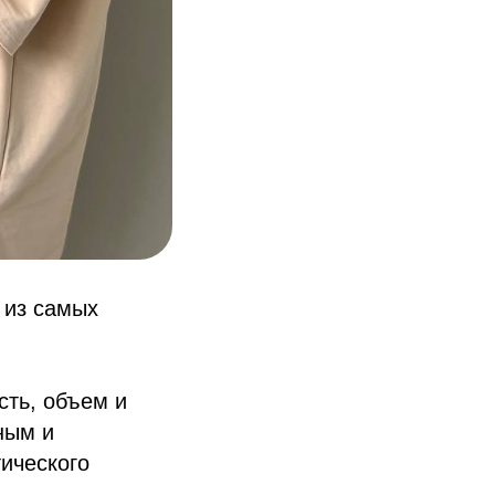
из самых
сть, объем и
ным и
ического