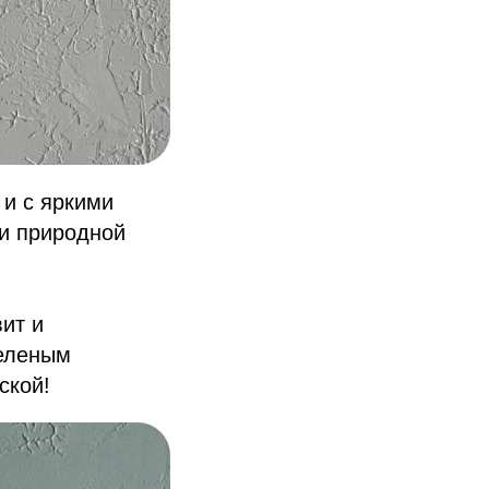
 и с яркими
 и природной
вит и
зеленым
ской!