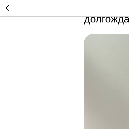
В нашей 
долгожда