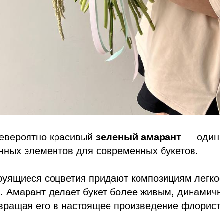
невероятно красивый
зеленый амарант
— один 
нных элементов для современных букетов.
руящиеся соцветия придают композициям легко
. Амарант делает букет более живым, динамич
вращая его в настоящее произведение флорист