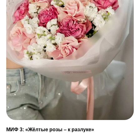
МИФ 3: «Жёлтые розы – к разлуке»