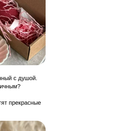
нный с душой.
личным?
тят прекрасные